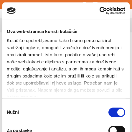
Hrvatski
Hrvatska
Ova web-stranica koristi kolačiće
Kolačiće upotrebljavamo kako bismo personalizirali
sadržaj i oglase, omogućili značajke društvenih medija i
analizirali promet. Isto tako, podatke o vašoj upotrebi
Pošaljite nam otvorenu molbu
naše web-lokacije dijelimo s partnerima za društvene
medije, oglašavanje i analizu, a oni ih mogu kombinirati s
Ime
*
drugim podacima koje ste im pružili ili koje su prikupili
dok ste upotrebljavali njihove usluge. Potreban nam je
Vaš pristanak. Napominjemo da ga možete povući u bilo
kojem trenutku.
Prezime
*
Odabir
Nužni
pristanka
Za postavke