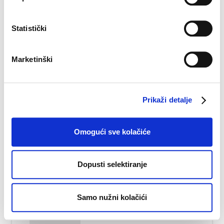
Email
*
Statistički
Kontakt broj
*
Marketinški
Prikaži detalje
Omogući sve kolačiće
Životopis i motivacijsko pismo
Dopusti selektiranje
Max file size: 1.00 MB. | Allowed file types:
doc,docx,pdf | Max number of files: 2 | Min number
of file: 1
Samo nužni kolačići
Select Files