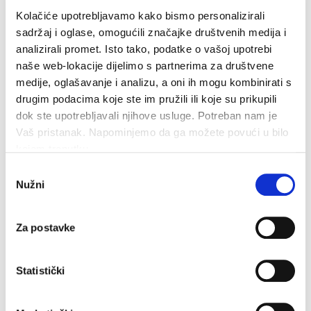
mjera za poboljšanje energetske učinkovitosti i
Kolačiće upotrebljavamo kako bismo personalizirali
njihove isplativosti.
sadržaj i oglase, omogućili značajke društvenih medija i
analizirali promet. Isto tako, podatke o vašoj upotrebi
Također, donošenjem Pravilnika o osobama
naše web-lokacije dijelimo s partnerima za društvene
ovlaštenim za energetsko certificiranje, energetski
medije, oglašavanje i analizu, a oni ih mogu kombinirati s
pregled zgrade i redoviti pregled sustava grijanja i
drugim podacima koje ste im pružili ili koje su prikupili
sustava hlađenja ili klimatizacije u zgradi
dok ste upotrebljavali njihove usluge. Potreban nam je
Ministarstvo graditeljstva i prostornog uređenja
Vaš pristanak. Napominjemo da ga možete povući u bilo
propisalo je način davanja ovlaštenja osobama za
kojem trenutku.
provođenje energetskog certificiranja,
energetskog pregleda zgrade i redovitog pregled
Odabir
sustava grijanja i sustava hlađenja ili klimatizacije
Nužni
pristanka
u zgradi.
Za postavke
Ovlaštena osoba za energetske preglede dužna
je osigurati da se energetski pregled jednostavnih
tehničkih sustava (MODUL 1) obavlja s najmanje
Statistički
jednom stručnom osobom, dok je za energetski
pregled složenih tehničkih sustava (MODUL 2)
potrebno najmanje tri stručne osobe, od kojih