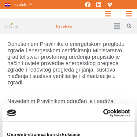
Hrvatski
Hrvatska
Donošenjem Pravilnika o energetskom pregledu
zgrade i energetskom certificiranju Ministarstvo
graditeljstva i prostornog uređenja propisalo je
način i uvjete provedbe energetskog pregleda
zgrade i redovitog pregleda grijanja, sustava
hlađenja i sustava ventilacije i klimatizacije u
zgradi.
Navedenim Pravilnikom određen je i sadržaj
izvješća o tim pregledima, način energetskog
certificiranja, sadržaj i izgled energetskog
certifikata i kriterije za zgrade s malim energetski
potrebama, način gospodarenja energijom u
zgradama koje troše energiju i vodu, utvrđivanje
Ova web-stranica koristi kolačiće