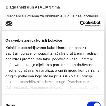
Blagdanski duh ATALIAN tima
Blagdani su vrijeme za okupljanje ljudi, a naši događaji
dobivaju svečani ton. Od razmjene darova tajnog Djeda
Božićnjaka do timskih izazova s blagdanskim motivima,
potičemo osjećaj zajedništva i jedinstva među našim
zaposlenicima. Ove aktivnosti ne samo da jačaju naše
Ova web-stranica koristi kolačiće
profesionalne veze, već dodaju dašak radosti radnom
mjestu, potičući pozitivnu i zajedničku atmosferu.
Kolačiće upotrebljavamo kako bismo personalizirali
sadržaj i oglase, omogućili značajke društvenih medija i
Blagdansko zajedništvo
analizirali promet. Isto tako, podatke o vašoj upotrebi
naše web-lokacije dijelimo s partnerima za društvene
ATALIAN nije samo predan pružanju vrhunskih usluga
medije, oglašavanje i analizu, a oni ih mogu kombinirati s
upravljanja objektima, već i stvaranju pozitivnog utjecaja
na zajednice koje služimo. Tijekom blagdanske sezone
drugim podacima koje ste im pružili ili koje su prikupili
aktivno sudjelujemo u humanitarnim inicijativama,
dok ste upotrebljavali njihove usluge. Potreban nam je
podržavamo lokalne organizacije. Bilo da sudjelujemo u
Vaš pristanak. Napominjemo da ga možete povući u bilo
kampanjama darivanja igračaka ili volontiramo svoje
kojem trenutku.
vrijeme, vjerujemo u stvaranje značajne razlike u
Odabir
životima onih manje sretnih.
Nužni