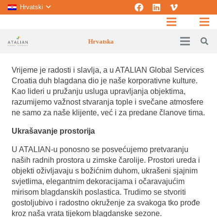
Hrvatski
Hrvatska
Vrijeme je radosti i slavlja, a u ATALIAN Global Services
Croatia duh blagdana dio je naše korporativne kulture.
Kao lideri u pružanju usluga upravljanja objektima,
razumijemo važnost stvaranja tople i svečane atmosfere
ne samo za naše klijente, već i za predane članove tima.
Ukrašavanje prostorija
U ATALIAN-u ponosno se posvećujemo pretvaranju
naših radnih prostora u zimske čarolije. Prostori ureda i
objekti oživljavaju s božićnim duhom, ukrašeni sjajnim
svjetlima, elegantnim dekoracijama i očaravajućim
mirisom blagdanskih poslastica. Trudimo se stvoriti
gostoljubivo i radostno okruženje za svakoga tko prođe
kroz naša vrata tijekom blagdanske sezone.