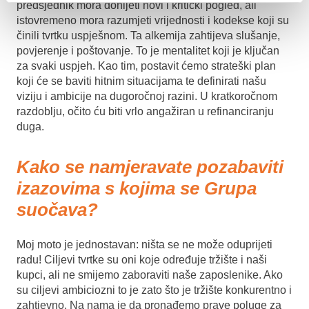
predsjednik mora donijeti novi i kritički pogled, ali
istovremeno mora razumjeti vrijednosti i kodekse koji su
činili tvrtku uspješnom. Ta alkemija zahtijeva slušanje,
povjerenje i poštovanje. To je mentalitet koji je ključan
za svaki uspjeh. Kao tim, postavit ćemo strateški plan
koji će se baviti hitnim situacijama te definirati našu
viziju i ambicije na dugoročnoj razini. U kratkoročnom
razdoblju, očito ću biti vrlo angažiran u refinanciranju
duga.
Kako se namjeravate pozabaviti
izazovima s kojima se Grupa
suočava?
Moj moto je jednostavan: ništa se ne može oduprijeti
radu! Ciljevi tvrtke su oni koje određuje tržište i naši
kupci, ali ne smijemo zaboraviti naše zaposlenike. Ako
su ciljevi ambiciozni to je zato što je tržište konkurentno i
zahtjevno. Na nama je da pronađemo prave poluge za