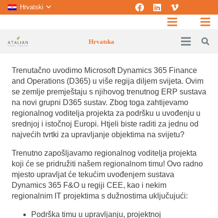
Hrvatski
Hrvatska
Trenutačno uvodimo Microsoft Dynamics 365 Finance
and Operations (D365) u više regija diljem svijeta.
Ovim
se zemlje premještaju s njihovog trenutnog ERP sustava
na novi grupni D365 sustav. Zbog toga zahtijevamo
regionalnog voditelja projekta za podršku u uvođenju u
srednjoj i istočnoj Europi. Htjeli biste raditi za jednu od
najvećih tvrtki za upravljanje objektima na svijetu?
Trenutno zapošljavamo regionalnog voditelja projekta
koji će se pridružiti našem regionalnom timu! Ovo radno
mjesto upravljat će tekućim uvođenjem sustava
Dynamics 365 F&O u regiji CEE, kao i nekim
regionalnim IT projektima s dužnostima uključujući:
Podrška timu u upravljanju, projektnoj