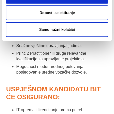
Sposobnost agilnog pristupa rješavanju složenih
problema.
Dopusti selektiranje
Dobre vještine vođenja, organizacije i upravljanja
vremenom.
Samo nužni kolačići
Dobre usmene i pismene komunikacijske vještine.
Napredno znanje engleskog jezika.
Snažne vještine upravljanja ljudima.
Princ 2 Practitioner ili druge relevantne
kvalifikacije za upravljanje projektima.
Mogućnost međunarodnog putovanja i
posjedovanje uredne vozačke dozvole.
USPJEŠNOM KANDIDATU BIT
ĆE OSIGURANO:
IT oprema i licenciranje prema potrebi