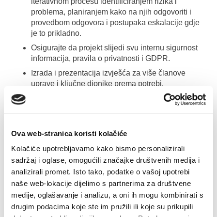
iterativnom procesu identificiranjem rizika i
problema, planiranjem kako na njih odgovoriti i
provedbom odgovora i postupaka eskalacije gdje
je to prikladno.
Osigurajte da projekt slijedi svu internu sigurnost
informacija, pravila o privatnosti i GDPR.
Izrada i prezentacija izvješća za više članove
uprave i ključne dionike prema potrebi.
Pomaže stručnjacima za predmet (SME) da
eskaliraju probleme promjene poslovne prakse
(upravljanje promjenama).
Ova web-stranica koristi kolačiće
Osigurajte da svi razvoji prolaze kroz
odgovarajuće procedure uključujući, ali ne
Kolačiće upotrebljavamo kako bismo personalizirali
isključivo, pilotiranje konferencijske sobe,
sadržaj i oglase, omogućili značajke društvenih medija i
testiranje prihvatljivosti korisnika, validaciju i
analizirali promet. Isto tako, podatke o vašoj upotrebi
prijavu dionika.
naše web-lokacije dijelimo s partnerima za društvene
Osigurajte da isporučeno rješenje ispunjava
medije, oglašavanje i analizu, a oni ih mogu kombinirati s
početne ciljeve projekta i kriterije prihvaćanja kako
drugim podacima koje ste im pružili ili koje su prikupili
je navedeno u povelji projekta.