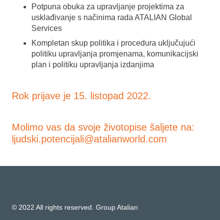
Potpuna obuka za upravljanje projektima za
usklađivanje s načinima rada ATALIAN Global
Services
Kompletan skup politika i procedura uključujući
politiku upravljanja promjenama, komunikacijski
plan i politiku upravljanja izdanjima
Rok prijave je 15. listopad 2022.
Molimo vas da svoje životopise šaljete na:
ljudski.potencijali@atalianworld.com
© 2022 All rights reserved. Group Atalian