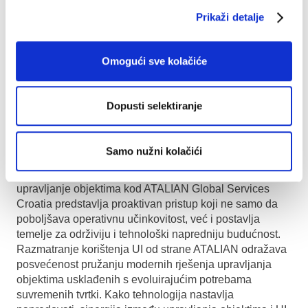
energije s ciljem održivosti i smanjenja troškova.
Prikaži detalje
Ako ATALIAN Global Services Croatia integrira UI u
upravljanje objektima, klijenti mogu ostvariti uštede
Omogući sve kolačiće
troškova putem proaktivnog održavanja i energetske
učinkovitosti. Rješenja potaknuta UI obećavaju
poboljšanje dnevnih operacija, što dovodi do bolje
Dopusti selektiranje
ukupne izvedbe objekta za ugodnije okruženje,
povećavajući zadovoljstvo i produktivnost korisnika.
Zaključak
Samo nužni kolačići
Potencijalna integracija umjetne inteligencije u
upravljanje objektima kod ATALIAN Global Services
Croatia predstavlja proaktivan pristup koji ne samo da
poboljšava operativnu učinkovitost, već i postavlja
temelje za održiviju i tehnološki napredniju budućnost.
Razmatranje korištenja UI od strane ATALIAN odražava
posvećenost pružanju modernih rješenja upravljanja
objektima usklađenih s evoluirajućim potrebama
suvremenih tvrtki. Kako tehnologija nastavlja