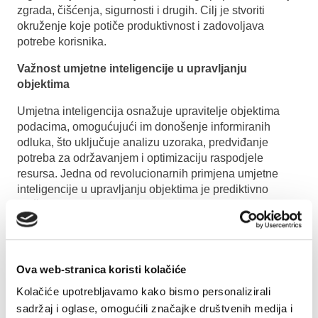
zgrada, čišćenja, sigurnosti i drugih. Cilj je stvoriti
okruženje koje potiče produktivnost i zadovoljava
potrebe korisnika.
Važnost umjetne inteligencije u upravljanju
objektima
Umjetna inteligencija osnažuje upravitelje objektima
podacima, omogućujući im donošenje informiranih
odluka, što uključuje analizu uzoraka, predviđanje
potreba za održavanjem i optimizaciju raspodjele
resursa. Jedna od revolucionarnih primjena umjetne
inteligencije u upravljanju objektima je prediktivno
održavanje. Analizom povijesnih podataka i trendova u
performansama, UI može predviđati kvarove opreme,
omogućujući proaktivno održavanje i smanjenje
vremena zastoja. UI ima ključnu ulogu u optimizaciji
potrošnje energije unutar objekata. Pametni sustavi
Ova web-stranica koristi kolačiće
pokretani UI mogu automatski prilagoditi osvjetljenje,
Kolačiće upotrebljavamo kako bismo personalizirali
grijanje i hlađenje na temelju stvarnih potreba, što
sadržaj i oglase, omogućili značajke društvenih medija i
dovodi do značajne uštede energije.