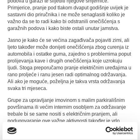
podova u garaži te slijediti njegove smjernice.
Primjerice, pranje pod tlakom dvaput godišnje uvijek je
sastavni dio priručnika i ne može senaglasiti koliko je
važno da se to radi kako bi odstranili onečišćenja s
garažnih podova i kako biste ostali unutar jamstva.
Jasno je kako će se većina zagađivača pojaviti zimi, ali
ljeto također može donijeti onečišćenja zbog curenja iz
automobila i ostatke guma, zajedno s problemima poput
prolijevanja kave i drugih onečišćenja koje uzrokuju
ljudi. Stoga preporučamo pranje električnim uređajima u
rano proljeće i ranu jesen radi optimalnog održavanja.
Ali ako je moguće, poželjna je takva vrsta održavanja
svaka tri mjeseca.
Grupe za upravljanje imovinom s malim parkirališnim
površinama ili većim internim osobljem za održavanje
trebale bi se same nositi s električnim pranjem, ali
podugovaranje ove važne aktivnosti također je vrlo
isplativo. Izvođači imaju odgovarajuću opremu i pravo
znanje kako to napraviti učinkovito”. Inače takav posao