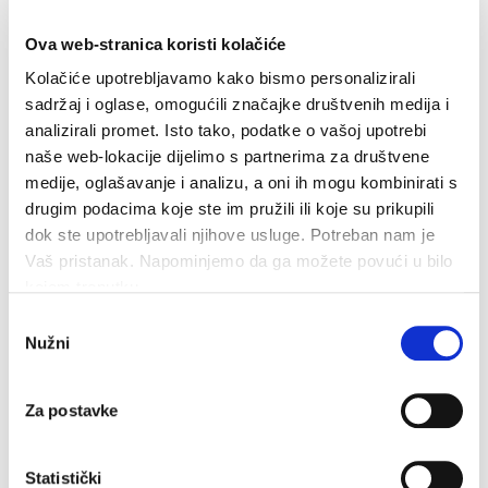
traje I više od tjedan dana ako se obavlja interno, no
stručni izvođač može sačuvati vlasničku investiciju u
Ova web-stranica koristi kolačiće
zgradu i skupi premaz podova tako što će sa sobom
donjeti nekoliko strojeva I posao obaviti u puno kraćem
Kolačiće upotrebljavamo kako bismo personalizirali
roku.
sadržaj i oglase, omogućili značajke društvenih medija i
analizirali promet. Isto tako, podatke o vašoj upotrebi
naše web-lokacije dijelimo s partnerima za društvene
Odvodi moraju biti otvoreni i slobodni
medije, oglašavanje i analizu, a oni ih mogu kombinirati s
drugim podacima koje ste im pružili ili koje su prikupili
Obavezno provjerite jesu li odvodi slobodni i otvoreni.
dok ste upotrebljavali njihove usluge. Potreban nam je
Preporuča se obilaženje parkirališta jednom tjedno kako
Vaš pristanak. Napominjemo da ga možete povući u bilo
bi se uvjerilo da su odvodi bez krhotina i da rade kako
se očekuje. Taj se posao može dodati na listu ostalih
kojem trenutku.
dužnosti na parkiralištu kao što su provjera svjetala i
Odabir
ostala svakodnevna održavanja.
Nužni
pristanka
Odvodi se obično nalaze na najnižem dijelu parcele, a
ako se začepe, voda bi tamo mogla stajati danima. Kada
Za postavke
voda na kraju pojuri prema odvodima, sa sobom će
ponijeti sve zaostale onečišćivače, a to može pokrenuti
silaznu spiralu korozivnih tvari koje će “napasti” čelične
Statistički